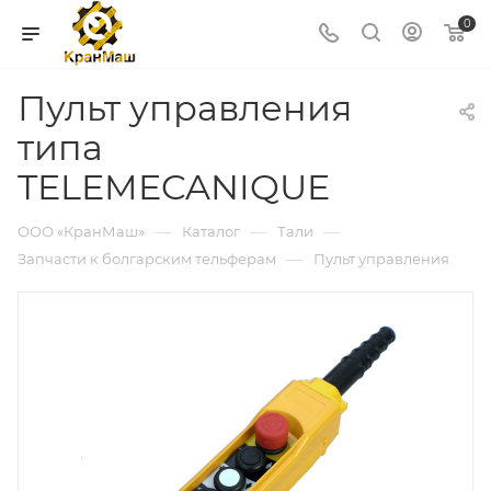
0
Пульт управления
типа
TELEMECANIQUE
—
—
—
ООО «КранМаш»
Каталог
Тали
—
Запчасти к болгарским тельферам
Пульт управления