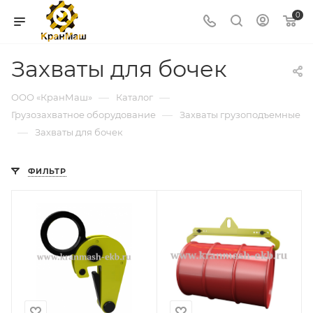
0
Захваты для бочек
—
—
ООО «КранМаш»
Каталог
—
Грузозахватное оборудование
Захваты грузоподъемные
—
Захваты для бочек
ФИЛЬТР