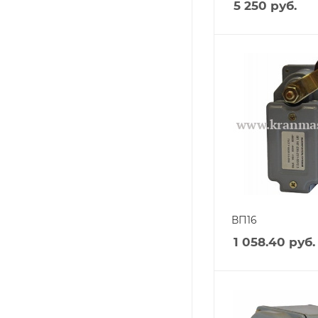
5 250
руб.
ВП16
1 058.40
руб.