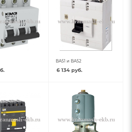
ВА51 и ВА52
б.
6 134
руб.