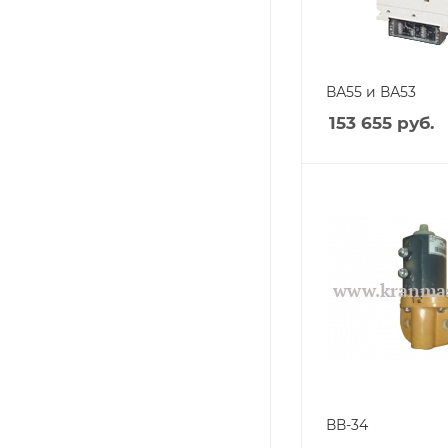
ВА55 и ВА53
153 655
руб.
ВВ-34