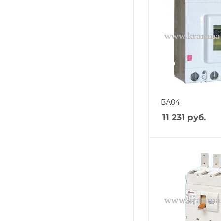
ВА04
11 231
руб.