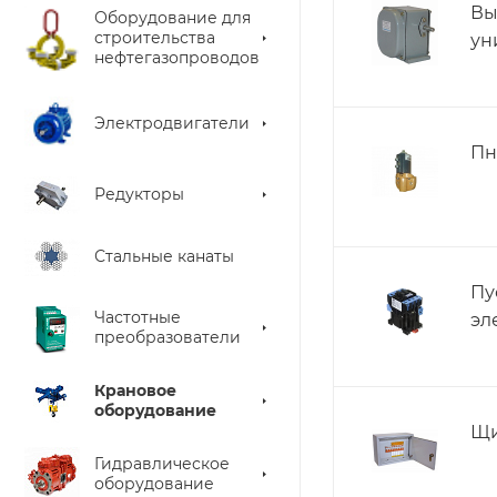
Вы
Оборудование для
строительства
ун
нефтегазопроводов
Электродвигатели
Пн
Редукторы
Стальные канаты
Пу
Частотные
эл
преобразователи
Крановое
оборудование
Щи
Гидравлическое
оборудование