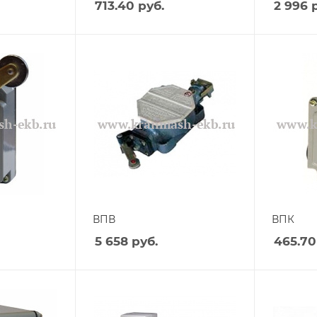
713.40
руб.
2 996
р
ВПВ
ВПК
5 658
руб.
465.70