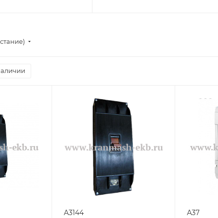
стание)
наличии
А3144
А37