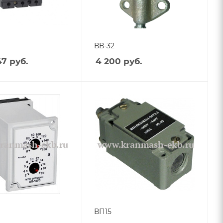
ВВ-32
47
руб.
4 200
руб.
ВП15