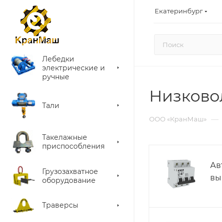
Екатеринбург
Лебедки
электрические и
ручные
Низково
Тали
—
ООО «КранМаш»
Такелажные
приспособления
Ав
Грузозахватное
вы
оборудование
Траверсы