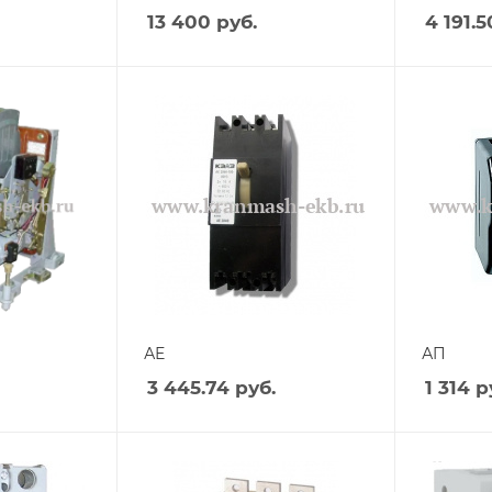
13 400
руб.
4 191.5
АЕ
АП
3 445.74
руб.
1 314
р