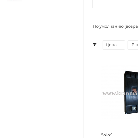
По умолчанию (возра
Цена
В 
А3134