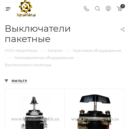
0
Выключатели
пакетные
—
—
ООО «КранМаш»
Каталог
Крановое оборудование
—
—
Низковольтное оборудование
Выключатели пакетные
ФИЛЬТР