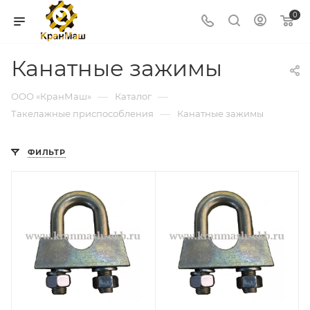
0
Канатные зажимы
—
—
ООО «КранМаш»
Каталог
—
Такелажные приспособления
Канатные зажимы
ФИЛЬТР