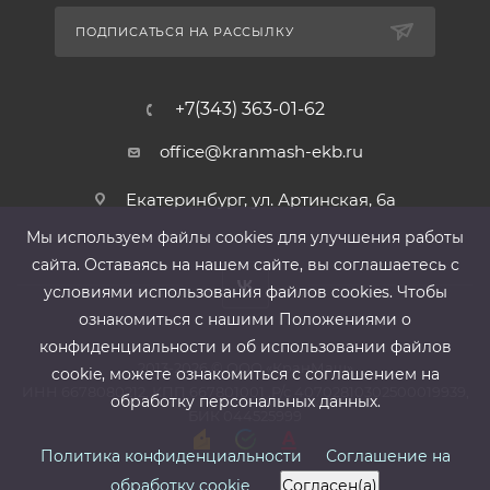
ПОДПИСАТЬСЯ НА РАССЫЛКУ
+7(343) 363-01-62
office@kranmash-ekb.ru
Екатеринбург, ул. Артинская, 6а
Мы используем файлы cооkies для улучшения работы
сайта. Оставаясь на нашем сайте, вы соглашаетесь с
условиями использования файлов cооkies. Чтобы
ознакомиться с нашими Положениями о
конфиденциальности и об использовании файлов
2013-2026 ©
ООО «КранМаш»
cookie, можете ознакомиться с соглашением на
ИНН 6678080212, КПП 667801001 ,Р/с 40702810302500019939,
обработку персональных данных.
БИК 044525999
Политика конфиденциальности
Соглашение на
обработку cookie
Согласен(а)