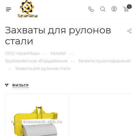
0
Захваты для рулонов
стали
—
—
ООО «КранМаш»
Каталог
—
Грузозахватное оборудование
Захваты грузоподъемные
—
Захваты для рулонов стали
ФИЛЬТР