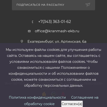
ПОДПИСАТЬСЯ НА РАССЫЛКУ
+7(343) 363-01-62
office@kranmash-ekb.ru
Екатеринбург, ул. Артинская, 6а
Мы используем файлы cооkies для улучшения работы
сайта. Оставаясь на нашем сайте, вы соглашаетесь с
условиями использования файлов cооkies. Чтобы
ознакомиться с нашими Положениями о
конфиденциальности и об использовании файлов
2013-2026 ©
ООО «КранМаш»
cookie, можете ознакомиться с соглашением на
ИНН 6678080212, КПП 667801001 ,Р/с 40702810302500019939,
обработку персональных данных.
БИК 044525999
Политика конфиденциальности
Соглашение на
обработку cookie
Согласен(а)