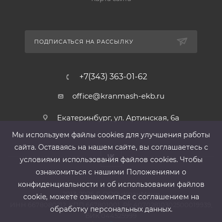
ПОДПИСАТЬСЯ НА РАССЫЛКУ
+7(343) 363-01-62
office@kranmash-ekb.ru
Екатеринбург, ул. Артинская, 6а
Мы используем файлы cооkies для улучшения работы
сайта. Оставаясь на нашем сайте, вы соглашаетесь с
условиями использования файлов cооkies. Чтобы
ознакомиться с нашими Положениями о
конфиденциальности и об использовании файлов
2013-2026 ©
ООО «КранМаш»
cookie, можете ознакомиться с соглашением на
ИНН 6678080212, КПП 667801001 ,Р/с 40702810302500019939,
обработку персональных данных.
БИК 044525999