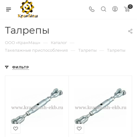
0
Талрепы
—
—
ООО «КранМаш»
Каталог
—
—
Такелажные приспособления
Талрепы
Талрепы
ФИЛЬТР