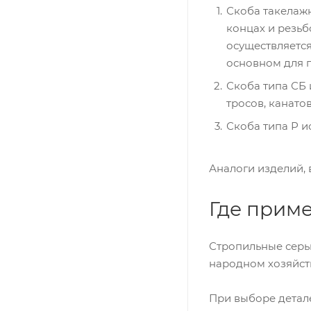
Скоба такелажн
концах и резьб
осуществляетс
основном для п
Скоба типа СБ 
тросов, канатов
Скоба типа Р и
Аналоги изделий, 
Где прим
Стропильные серьг
народном хозяйств
При выборе детал