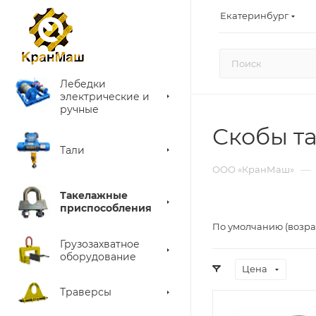
Екатеринбург
Лебедки
электрические и
ручные
Скобы т
Тали
—
ООО «КранМаш»
Такелажные
приспособления
По умолчанию (возра
Грузозахватное
оборудование
Цена
Траверсы