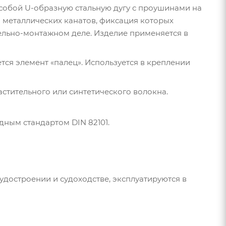
т собой U-образную стальную дугу с проушинами на
 металлических канатов, фиксация которых
ельно-монтажном деле. Изделие применяется в
тся элемент «палец». Используется в креплении
астительного или синтетического волокна.
дным стандартом DIN 82101.
достроении и судоходстве, эксплуатируются в