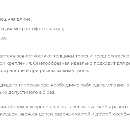
нешняя длина;
 и диаметр штифта (пальца);
ия.
ется в зависимости от толщины троса и предполагаемой 
три крепления. Омегообразная идеально подходит для 
странстве и при рисках зажима троса.
дящего типоразмера, необходимо соблюдать условие: о
о допустимого в 5 раз.
нии «Кранмаш» представлены такелажные скобы разных
 коушем, звеньев цепей, сварных частей и другой крепё