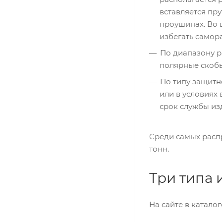
вставляется пр
проушинах. Во 
избегать самор
По диапазону р
полярные скобы
По типу защитн
или в условиях
срок службы из
Среди самых расп
тонн.
Три типа 
На сайте в катало