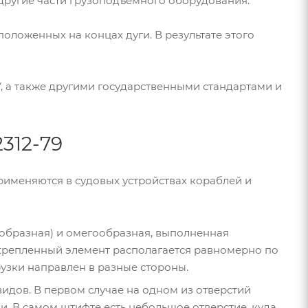
 другие части грузоподъемного оборудования.
оложенных на концах дуги. В результате этого
, а также другими государственными стандартами и
2312-79
применяются в судовых устройствах кораблей и
-образная) и омегообразная, выполненная
акрепленный элемент располагается равномерно по
рузки направлен в разные стороны.
видов. В первом случае на одном из отверстий
и. В самом штифте есть небольшое отверстие, куда