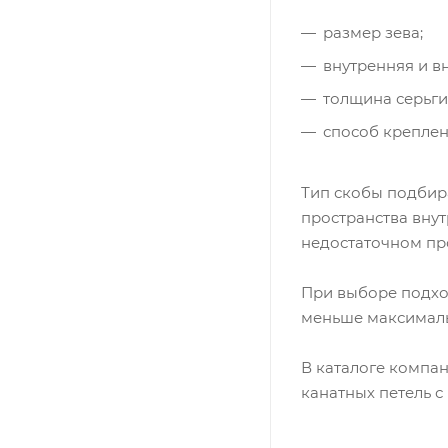
размер зева;
внутренняя и в
толщина серьги
способ креплен
Тип скобы подбира
пространства вну
недостаточном про
При выборе подхо
меньше максимальн
В каталоге компа
канатных петель с