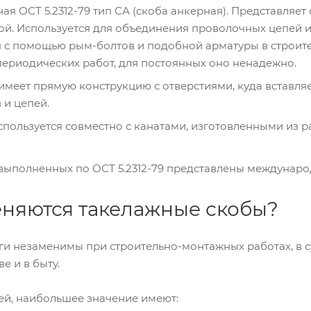
ая ОСТ 5.2312-79 тип СА (скоба анкерная). Представляе
ой. Используется для объединения проволочных цепей и
я с помощью рым-болтов и подобной арматуры в строит
ериодических работ, для постоянных оно ненадежно.
имеет прямую конструкцию с отверстиями, куда вставляе
 и цепей.
спользуется совместно с канатами, изготовленными из р
выполненных по ОСТ 5.2312-79 представлены междунаро
еняются такелажные скобы?
и незаменимы при строительно-монтажных работах, в су
е и в быту.
ей, наибольшее значение имеют: