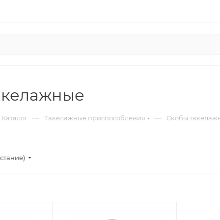
акелажные
—
—
Каталог
Такелажные приспособления
Скобы такелаж
стание)