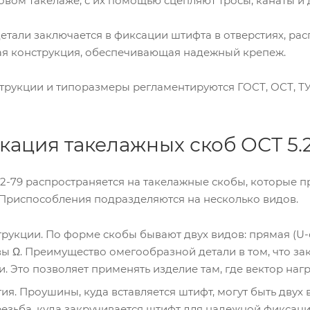
вом такелаже, с их помощью сцепляют тросы, канаты и
тали заключается в фиксации штифта в отверстиях, расп
ая конструкция, обеспечивающая надежный крепеж.
трукции и типоразмеры регламентируются ГОСТ, ОСТ, ТУ
ация такелажных скоб ОСТ 5.
12-79 распространяется на такелажные скобы, которые 
 Приспособления подразделяются на несколько видов.
рукции. По форме скобы бывают двух видов: прямая (U
ы Ω. Преимущество омегообразной детали в том, что з
. Это позволяет применять изделие там, где вектор наг
ия. Проушины, куда вставляется штифт, могут быть двух 
резьба, куда закручивается штифт для надежной фиксаци