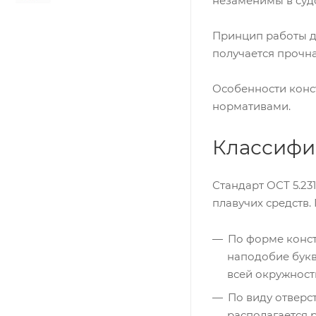
незаменимы в судо
Принцип работы де
получается прочн
Особенности конс
нормативами.
Классифик
Стандарт ОСТ 5.23
плавучих средств.
По форме конст
наподобие букв
всей окружности
По виду отверст
располагается 