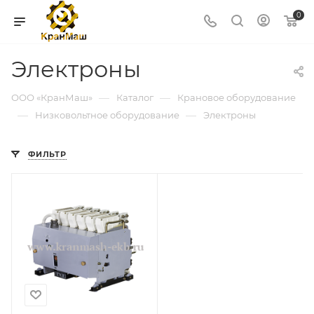
0
Электроны
—
—
ООО «КранМаш»
Каталог
Крановое оборудование
—
—
Низковольтное оборудование
Электроны
ФИЛЬТР