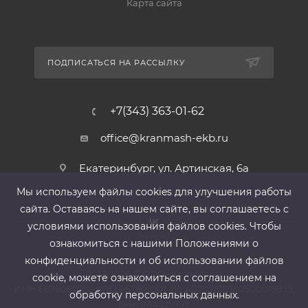
Карта сайта
ПОДПИСАТЬСЯ НА РАССЫЛКУ
+7(343) 363-01-62
office@kranmash-ekb.ru
Екатеринбург, ул. Артинская, 6а
Мы используем файлы cооkies для улучшения работы
сайта. Оставаясь на нашем сайте, вы соглашаетесь с
условиями использования файлов cооkies. Чтобы
ознакомиться с нашими Положениями о
конфиденциальности и об использовании файлов
2013-2026 ©
ООО «КранМаш»
cookie, можете ознакомиться с соглашением на
ИНН 6678080212, КПП 667801001 ,Р/с 40702810302500019939,
обработку персональных данных.
БИК 044525999