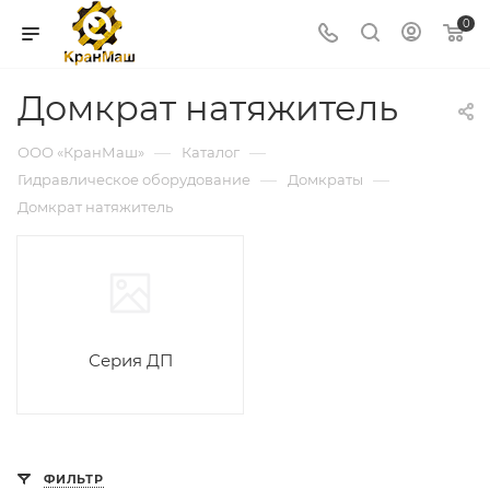
0
Домкрат натяжитель
—
—
ООО «КранМаш»
Каталог
—
—
Гидравлическое оборудование
Домкраты
Домкрат натяжитель
Серия ДП
ФИЛЬТР