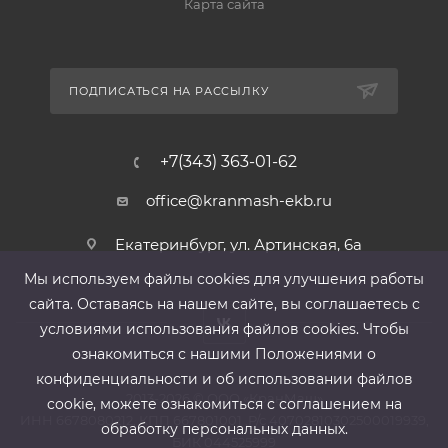
Карта сайта
ПОДПИСАТЬСЯ НА РАССЫЛКУ
+7(343) 363-01-62
office@kranmash-ekb.ru
Екатеринбург, ул. Артинская, 6а
Мы используем файлы cооkies для улучшения работы
сайта. Оставаясь на нашем сайте, вы соглашаетесь с
условиями использования файлов cооkies. Чтобы
ознакомиться с нашими Положениями о
конфиденциальности и об использовании файлов
2013-2026 ©
ООО «КранМаш»
cookie, можете ознакомиться с соглашением на
ИНН 6678080212, КПП 667801001 ,Р/с 40702810302500019939,
обработку персональных данных.
БИК 044525999