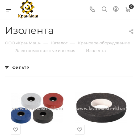
0
Изолента
—
—
ООО «КранМаш»
Каталог
Крановое оборудование
—
—
Электромонтажные изделия
Изолента
ФИЛЬТР