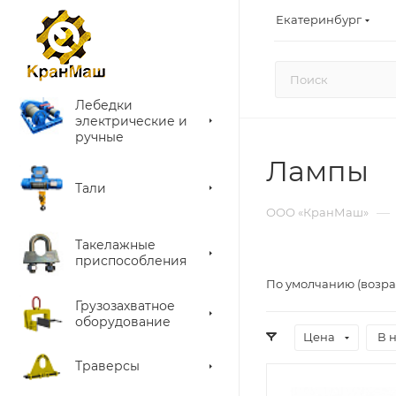
Екатеринбург
Лебедки
электрические и
ручные
Лампы
Тали
—
ООО «КранМаш»
Такелажные
приспособления
По умолчанию (возра
Грузозахватное
оборудование
Цена
В 
Траверсы