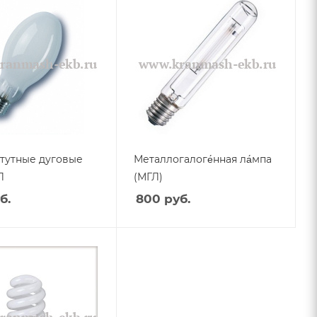
тутные дуговые
Металлогалоге́нная ла́мпа
Л
(МГЛ)
б.
800
руб.