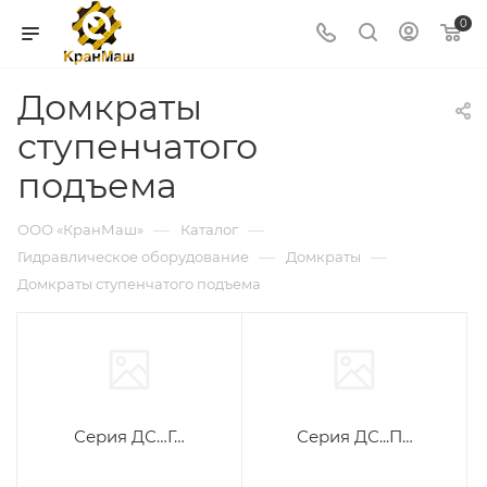
0
Домкраты
ступенчатого
подъема
—
—
ООО «КранМаш»
Каталог
—
—
Гидравлическое оборудование
Домкраты
Домкраты ступенчатого подъема
Серия ДС…Г…
Серия ДС...П…