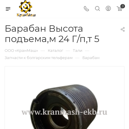
0
Барабан Высота
подъема,м 24 Г/п,т 5
—
—
—
ООО «КранМаш»
Каталог
Тали
—
Запчасти к болгарским тельферам
Барабан