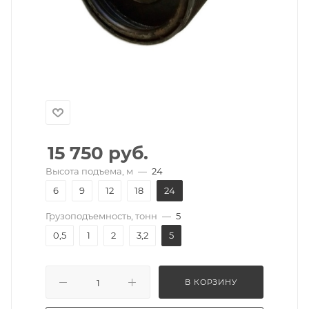
15 750
руб.
Высота подъема, м
—
24
6
9
12
18
24
Грузоподъемность, тонн
—
5
0,5
1
2
3,2
5
В КОРЗИНУ