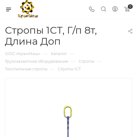
0
Стропы 1СТ, Г/п 8т,
Длина Доп
—
—
ООО «КранМаш»
Каталог
—
—
Грузозахватное оборудование
Стропы
—
Текстильные стропы
Стропы 1СТ