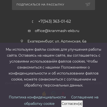
ПОДПИСАТЬСЯ НА РАССЫЛКУ
+7(343) 363-01-62
office@kranmash-ekb.ru
Екатеринбург, ул. Артинская, 6а
Мы используем файлы cооkies для улучшения работы
сайта. Оставаясь на нашем сайте, вы соглашаетесь с
условиями использования файлов cооkies. Чтобы
ознакомиться с нашими Положениями о
конфиденциальности и об использовании файлов
2013-2026 ©
ООО «КранМаш»
cookie, можете ознакомиться с соглашением на
ИНН 6678080212, КПП 667801001 ,Р/с 40702810302500019939,
обработку персональных данных.
БИК 044525999
Политика конфиденциальности
Соглашение на
обработку cookie
Согласен(а)