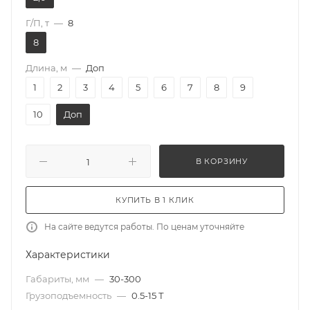
Г/П, т
—
8
8
Длина, м
—
Доп
1
2
3
4
5
6
7
8
9
10
Доп
В КОРЗИНУ
КУПИТЬ В 1 КЛИК
На сайте ведутся работы. По ценам уточняйте
Характеристики
Габариты, мм
—
30-300
Грузоподъемность
—
0.5-15 Т