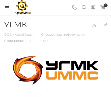
0
УГМК
—
—
ООО «КранМаш»
Справочная информация
—
Производители
УГМК