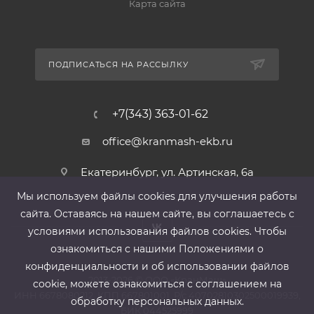
Карта сайта
ПОДПИСАТЬСЯ НА РАССЫЛКУ
+7(343) 363-01-62
office@kranmash-ekb.ru
Екатеринбург, ул. Артинская, 6а
Мы используем файлы cооkies для улучшения работы
сайта. Оставаясь на нашем сайте, вы соглашаетесь с
условиями использования файлов cооkies. Чтобы
ознакомиться с нашими Положениями о
конфиденциальности и об использовании файлов
2013-2026 ©
ООО «КранМаш»
cookie, можете ознакомиться с соглашением на
ИНН 6678080212, КПП 667801001 ,Р/с 40702810302500019939,
обработку персональных данных.
БИК 044525999