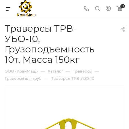
0
Траверсы ТРВ-
УБО-10,
Грузоподъемность
10т, Масса 150кг
—
—
—
ООО «КранМаш»
Каталог
Траверсы
—
Траверсы для труб
Траверсы ТРВ-УБО-10