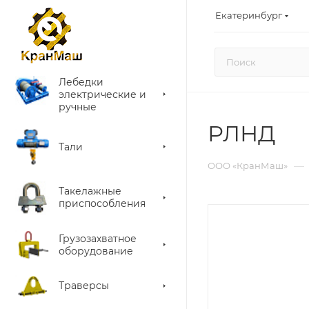
Екатеринбург
Лебедки
электрические и
ручные
РЛНД
Тали
—
ООО «КранМаш»
Такелажные
приспособления
Грузозахватное
оборудование
Траверсы