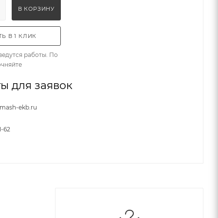
В КОРЗИНУ
Ь В 1 КЛИК
ведутся работы. По
очняйте
ы для заявок
nmash-ekb.ru
1-62