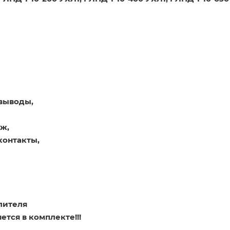
 выводы,
ож,
 контакты,
млителя
ется в комплекте!!!