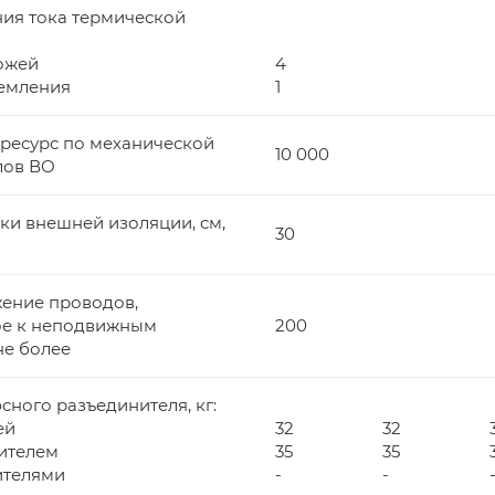
ия тока термической
ножей
4
земления
1
ресурс по механической
10 000
лов ВО
чки внешней изоляции, см,
30
ение проводов,
е к неподвижным
200
не более
сного разъединителя, кг:
ей
32
32
ителем
35
35
ителями
-
-