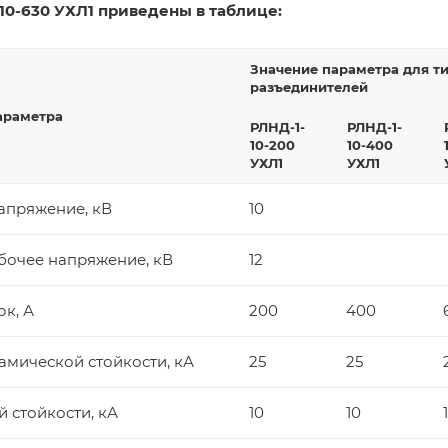
-10-630 УХЛ1 приведены в таблице:
Значение параметра для т
разъединителей
араметра
РЛНД-1-
РЛНД-1-
10-200
10-400
УХЛ1
УХЛ1
апряжение, кВ
10
бочее напряжение, кВ
12
к, А
200
400
амической стойкости, кА
25
25
й стойкости, кА
10
10