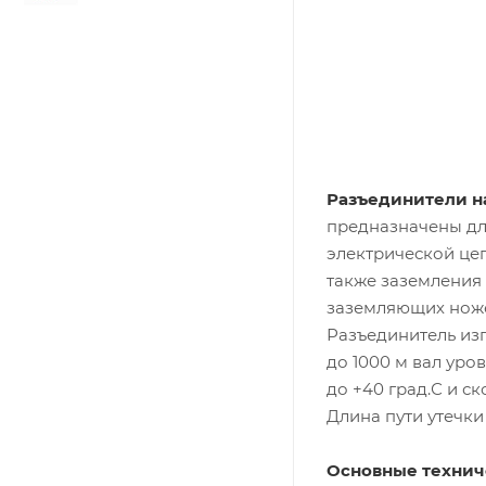
Разъединители н
предназначены дл
электрической цеп
также заземления
заземляющих ноже
Разъединитель изг
до 1000 м вал уро
до +40 град.С и ск
Длина пути утечки
Основные техниче