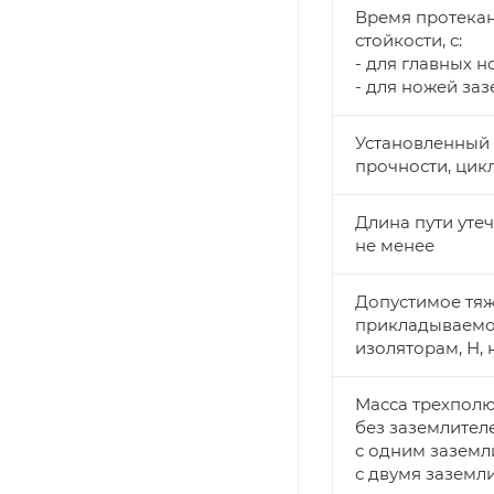
Время протекан
стойкости, с:
- для главных 
- для ножей за
Установленный 
прочности, цик
Длина пути уте
не менее
Допустимое тяж
прикладываемо
изоляторам, Н, 
Масса трехполю
без заземлител
с одним заземл
с двумя заземл