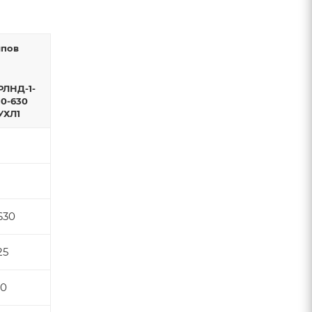
ипов
РЛНД-1-
10-630
УХЛ1
630
25
10