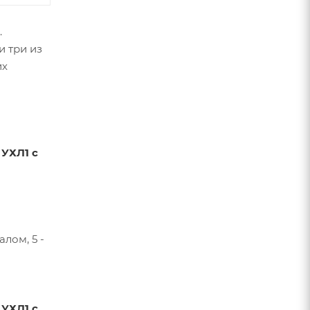
.
и три из
их
 УХЛ1 с
алом, 5 -
 УХЛ1 с