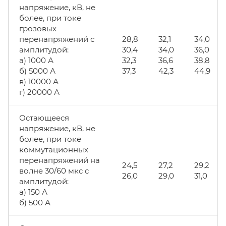
напряжение, кВ, не
более, при токе
грозовых
перенапряжений с
28,8
32,1
34,0
амплитудой:
30,4
34,0
36,0
а) 1000 А
32,3
36,6
38,8
б) 5000 А
37,3
42,3
44,9
в) 10000 А
г) 20000 А
Остающееся
напряжение, кВ, не
более, при токе
коммутационных
перенапряжений на
24,5
27,2
29,2
волне 30/60 мкс с
26,0
29,0
31,0
амплитудой:
а) 150 А
б) 500 А