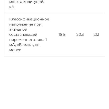
мкс с амплитудой,
кА
Классификационное
напряжение при
активной
составляющей
18,5
20,3
21,1
переменного тока 1
мА, кВ ампл., не
менее