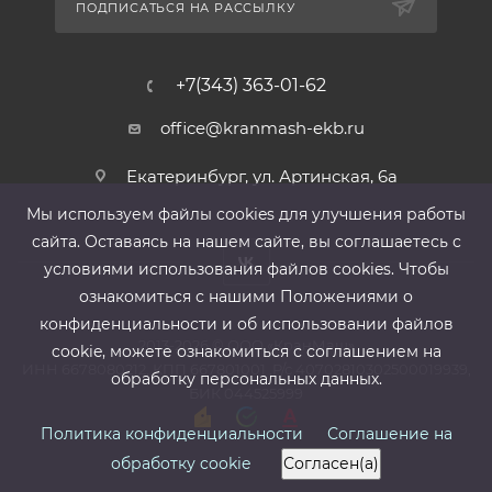
ПОДПИСАТЬСЯ НА РАССЫЛКУ
+7(343) 363-01-62
office@kranmash-ekb.ru
Екатеринбург, ул. Артинская, 6а
Мы используем файлы cооkies для улучшения работы
сайта. Оставаясь на нашем сайте, вы соглашаетесь с
условиями использования файлов cооkies. Чтобы
ознакомиться с нашими Положениями о
конфиденциальности и об использовании файлов
2013-2026 ©
ООО «КранМаш»
cookie, можете ознакомиться с соглашением на
ИНН 6678080212, КПП 667801001 ,Р/с 40702810302500019939,
обработку персональных данных.
БИК 044525999
Политика конфиденциальности
Соглашение на
обработку cookie
Согласен(а)