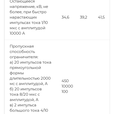
Остающееся
напряжение, кВ, не
более, при быстро
нарастающих
34,6
39,2
41,5
импульсах тока 1/10
мкс с амплитудой
10000 А
Пропускная
способность
ограничителя:
а) 20 импульсов тока
прямоугольной
формы
длительностью 2000
450
мс с амплитудой, А
10000
б) 20 импульсов
100
тока 8/20 мкс с
амплитудой, А
в) 2 импульса
большого тока 4/10