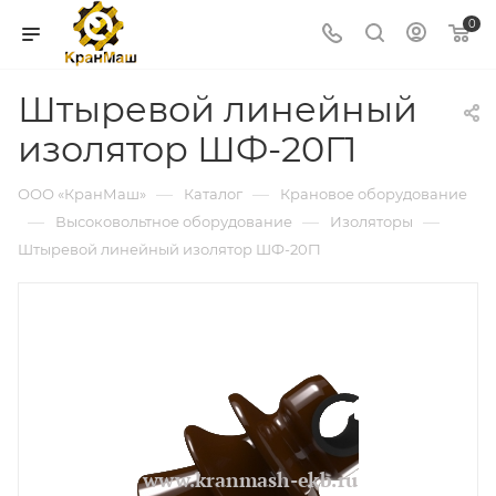
0
Штыревой линейный
изолятор ШФ-20Г1
—
—
ООО «КранМаш»
Каталог
Крановое оборудование
—
—
—
Высоковольтное оборудование
Изоляторы
Штыревой линейный изолятор ШФ-20Г1