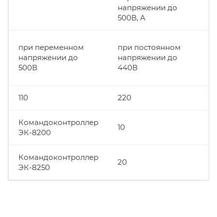
напряжении до
500В, А
п
при переменном
при постоянном
п
напряжении до
напряжении до
н
500В
440В
д
110
220
4
Командоконтроллер
10
5
ЭК-8200
Командоконтроллер
20
ЭК-8250