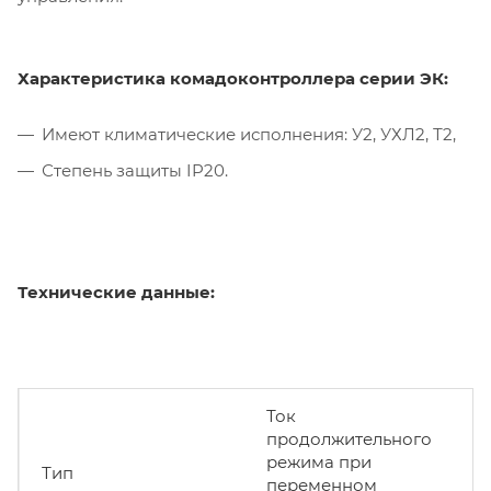
Характеристика комадоконтроллера серии ЭК:
Имеют климатические исполнения: У2, УХЛ2, Т2,
Степень защиты IP20.
Технические данные:
Ток
продолжительного
режима при
В
Тип
переменном
т