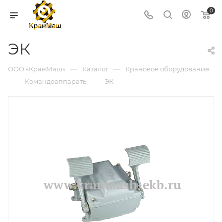
0
ЭК
—
—
ООО «КранМаш»
Каталог
Крановое оборудование
—
—
Командоаппараты
ЭК