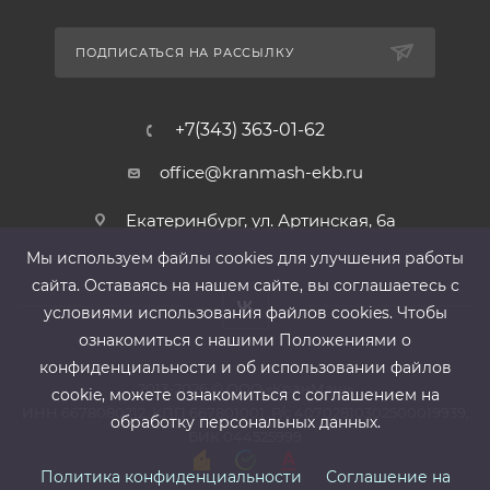
ПОДПИСАТЬСЯ НА РАССЫЛКУ
+7(343) 363-01-62
office@kranmash-ekb.ru
Екатеринбург, ул. Артинская, 6а
Мы используем файлы cооkies для улучшения работы
сайта. Оставаясь на нашем сайте, вы соглашаетесь с
условиями использования файлов cооkies. Чтобы
ознакомиться с нашими Положениями о
конфиденциальности и об использовании файлов
2013-2026 ©
ООО «КранМаш»
cookie, можете ознакомиться с соглашением на
ИНН 6678080212, КПП 667801001 ,Р/с 40702810302500019939,
обработку персональных данных.
БИК 044525999
Политика конфиденциальности
Соглашение на