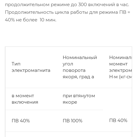
продолжительном режиме до 300 включений в час.
Продолжительность цикла работы для режима ПВ =
40% не более 10 мин.
Номинальный
Номиналь
Тип
угол
момент
электромагнита
поворота
электромаг
якоря, град a
H·м (кг·см)
в момент
при втянутом
включения
якоре
ПВ 40%
ПВ 40%
ПВ 100%