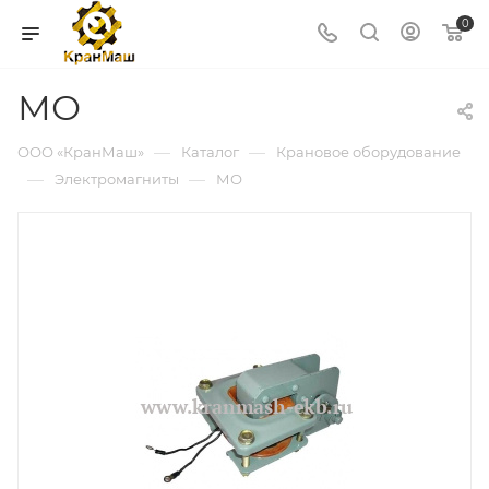
0
МО
—
—
ООО «КранМаш»
Каталог
Крановое оборудование
—
—
Электромагниты
МО