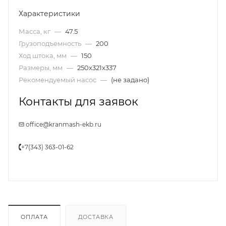
Характеристики
Масса, кг
—
47.5
Грузоподъемность
—
200
Ход штока, мм
—
150
Размеры, мм
—
250x321x337
Рекомендуемый насос
—
(не задано)
Контакты для заявок
office@kranmash-ekb.ru
+7(343) 363-01-62
ОПЛАТА
ДОСТАВКА