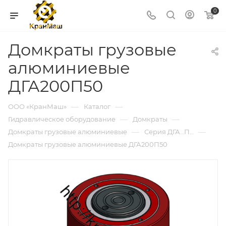
0
Домкраты грузовые
алюминиевые
ДГА200П50
—
—
ООО «КранМаш»
Каталог
—
—
Гидравлическое оборудование
Домкраты
—
—
Домкраты грузовые алюминиевые
Серия ДГА…П…
Домкраты грузовые алюминиевые ДГА200П50