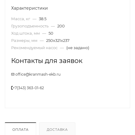
Характеристики
Масса, кг
—
38.5
Грузоподъемность
—
200
Ход штока, мм
—
50
Размеры, мм
—
250x321x237
Рекомендуемый насос
—
(не задано)
Контакты для заявок
office@kranmash-ekb.ru
+7(343) 363-01-62
ОПЛАТА
ДОСТАВКА