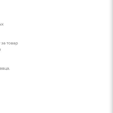
ых
 за товар
и
авца.