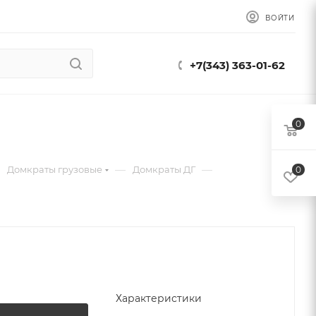
ВОЙТИ
+7(343) 363-01-62
0
—
—
Домкраты грузовые
Домкраты ДГ
0
Характеристики