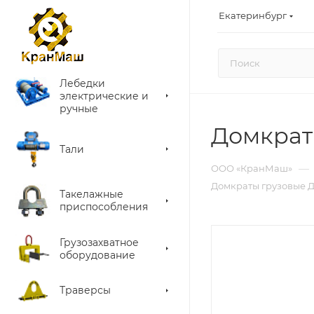
Екатеринбург
Лебедки
электрические и
ручные
Домкрат
Тали
—
ООО «КранМаш»
Домкраты грузовые 
Такелажные
приспособления
Грузозахватное
оборудование
Траверсы