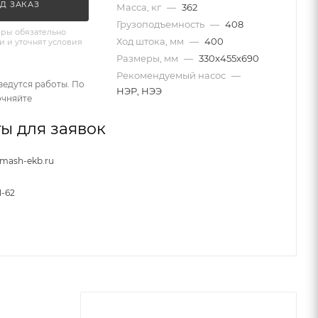
Д ЗАКАЗ
Масса, кг
—
362
Грузоподъемность
—
408
ры обязательно
Ход штока, мм
—
400
и и уточнят условия
Размеры, мм
—
330x455x690
Рекомендуемый насос
—
ведутся работы. По
НЭР, НЭЭ
очняйте
ы для заявок
nmash-ekb.ru
1-62