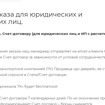
каза для юридических и
х лиц.
ту, Счет-договору (для юридических лиц и ИП с расче
ования заказа наш менеджер отправляет на email клиента 
Счет-договор (в зависимости от условий сотрудничеств
 транспортной компанией (ТК) Продавца «до дверей», ее 
ной строкой в Счете/Счет-договоре.
терминала ТК» будет бесплатной.
я Счет-договора 7 календарных дней. По их окончании п
сформировывает Счет-договор – бронь снимается.