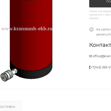
ПО
Наши менедже
свяжутся с вам
заказа
На сайте 
ценам ут
Контакт
office@kra
+7(343) 363-0
ДОСТАВКА