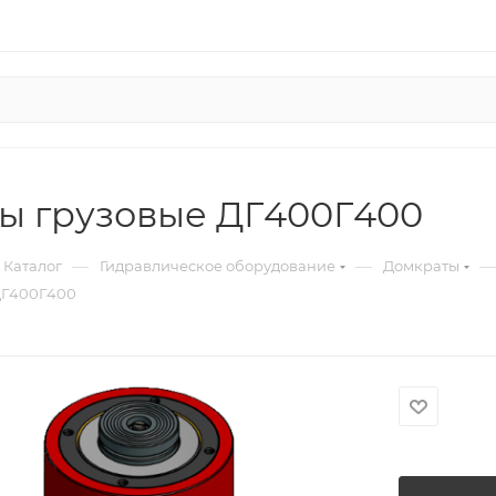
ы грузовые ДГ400Г400
—
—
—
Каталог
Гидравлическое оборудование
Домкраты
ДГ400Г400