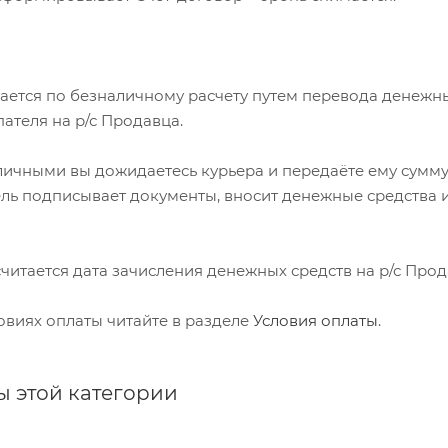
мается по безналичному расчету путем перевода денежн
пателя на р/с Продавца.
аличными вы дожидаетесь курьера и передаёте ему сумму
ель подписывает документы, вносит денежные средства 
 считается дата зачисления денежных средств на р/с Прод
овиях оплаты читайте в разделе
Условия оплаты
.
ы этой категории