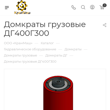
0
Домкраты грузовые
ДГ400Г300
—
—
ООО «КранМаш»
Каталог
—
—
Гидравлическое оборудование
Домкраты
—
—
Домкраты грузовые
Домкраты ДГ
Домкраты грузовые ДГ400Г300