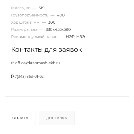
Масса, кг
—
319
Грузоподъемность
—
408
Ход штока, мм
—
300
Размеры, мм
—
330x455x590
Рекомендуемый насос
—
НЭР, НЭЭ
Контакты для заявок
office@kranmash-ekb.ru
+7(343) 363-01-62
ОПЛАТА
ДОСТАВКА