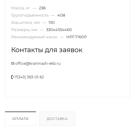
Масса, кг
—
238
Грузоподъемность
—
408
Ход штока, мм
—
150
Размеры, мм
—
330x455x460
Рекомендуемый насос
—
НРГ-7160Р
Контакты для заявок
office@kranmash-ekb.ru
+7(343) 363-01-62
ОПЛАТА
ДОСТАВКА