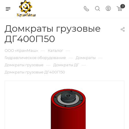
0
Домкраты грузовые
ДГ400Г150
—
—
ООО «КранМаш»
Каталог
—
—
Гидравлическое оборудование
Домкраты
—
—
Домкраты грузовые
Домкраты ДГ
Домкраты грузовые ДГ400Г150