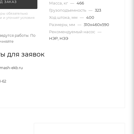
Д ЗАКАЗ
Масса, кг
—
466
Грузоподъемность
—
323
ры обязательно
Ход штока, мм
—
400
и и уточнят условия
Размеры, мм
—
310х460х590
Рекомендуемый насос
—
ведутся работы. По
НЭР, НЭЭ
очняйте
ы для заявок
nmash-ekb.ru
1-62