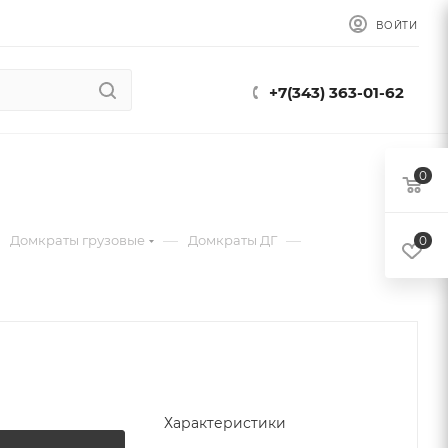
ВОЙТИ
+7(343) 363-01-62
0
—
—
Домкраты грузовые
Домкраты ДГ
0
Характеристики