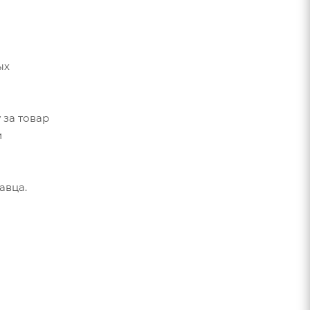
ых
 за товар
и
авца.