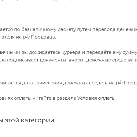
мается по безналичному расчету путем перевода денежн
пателя на р/с Продавца.
аличными вы дожидаетесь курьера и передаёте ему сумму
ель подписывает документы, вносит денежные средства 
 считается дата зачисления денежных средств на р/с Прод
овиях оплаты читайте в разделе
Условия оплаты
.
ы этой категории