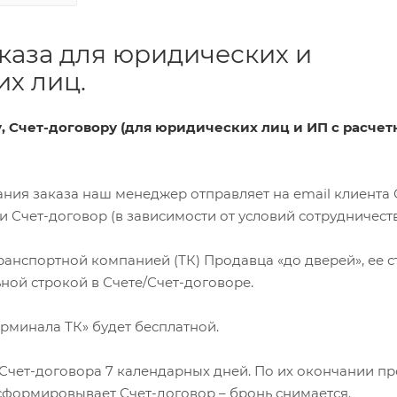
каза для юридических и
х лиц.
ту, Счет-договору (для юридических лиц и ИП с расче
ования заказа наш менеджер отправляет на email клиента 
Счет-договор (в зависимости от условий сотрудничеств
 транспортной компанией (ТК) Продавца «до дверей», ее 
ной строкой в Счете/Счет-договоре.
терминала ТК» будет бесплатной.
я Счет-договора 7 календарных дней. По их окончании п
сформировывает Счет-договор – бронь снимается.