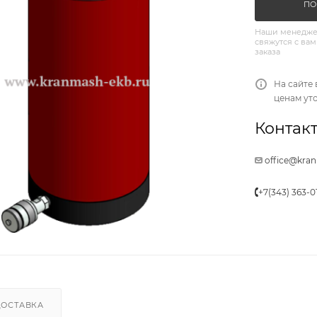
ПО
Наши менедже
свяжутся с вам
заказа
На сайте 
ценам ут
Контакт
office@kra
+7(343) 363-0
ДОСТАВКА