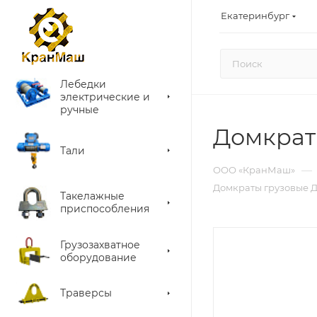
Екатеринбург
Лебедки
электрические и
ручные
Домкрат
Тали
—
ООО «КранМаш»
Домкраты грузовые 
Такелажные
приспособления
Грузозахватное
оборудование
Траверсы