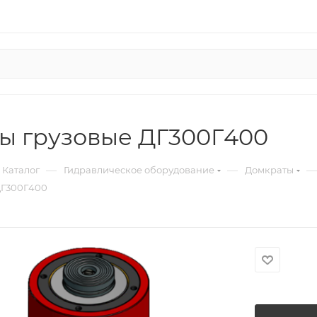
ы грузовые ДГ300Г400
—
—
—
Каталог
Гидравлическое оборудование
Домкраты
ДГ300Г400