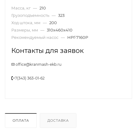
Масса, кг
—
210
Грузоподъемность
—
323
Ход штока, мм
—
200
Размеры, мм
—
310x460x410
Рекомендуемый насос
—
НРГ-7160Р
Контакты для заявок
office@kranmash-ekb.ru
+7(343) 363-01-62
ОПЛАТА
ДОСТАВКА