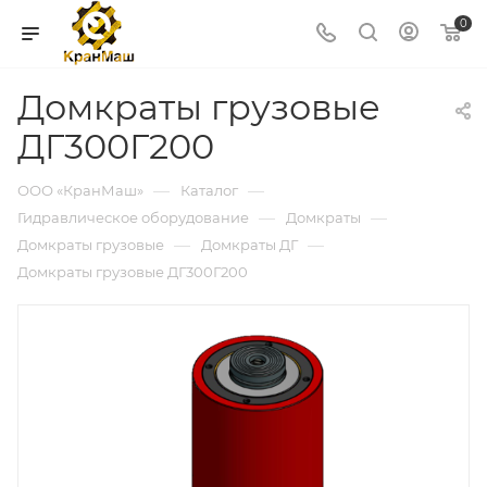
0
Домкраты грузовые
ДГ300Г200
—
—
ООО «КранМаш»
Каталог
—
—
Гидравлическое оборудование
Домкраты
—
—
Домкраты грузовые
Домкраты ДГ
Домкраты грузовые ДГ300Г200