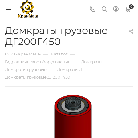
0
Домкраты грузовые
ДГ200Г450
—
—
ООО «КранМаш»
Каталог
—
—
Гидравлическое оборудование
Домкраты
—
—
Домкраты грузовые
Домкраты ДГ
Домкраты грузовые ДГ200Г450