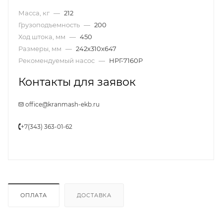
Масса, кг
—
212
Грузоподъемность
—
200
Ход штока, мм
—
450
Размеры, мм
—
242x310x647
Рекомендуемый насос
—
НРГ-7160Р
Контакты для заявок
office@kranmash-ekb.ru
+7(343) 363-01-62
ОПЛАТА
ДОСТАВКА