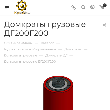
0
Домкраты грузовые
ДГ200Г200
—
—
ООО «КранМаш»
Каталог
—
—
Гидравлическое оборудование
Домкраты
—
—
Домкраты грузовые
Домкраты ДГ
Домкраты грузовые ДГ200Г200