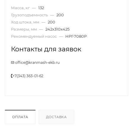
Масса, кг
—
132
Грузоподъемность
—
200
Ход штока, мм
—
200
Размеры, мм
—
242x310x425
Рекомендуемый насос
—
НРГ-7080Р
Контакты для заявок
office@kranmash-ekb.ru
+7(343) 363-01-62
ОПЛАТА
ДОСТАВКА