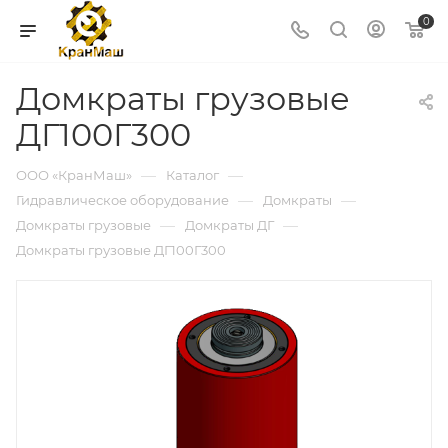
0
Домкраты грузовые
ДГ100Г300
—
—
ООО «КранМаш»
Каталог
—
—
Гидравлическое оборудование
Домкраты
—
—
Домкраты грузовые
Домкраты ДГ
Домкраты грузовые ДГ100Г300