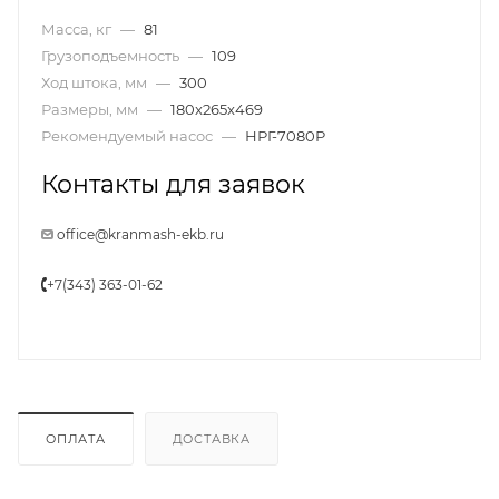
Масса, кг
—
81
Грузоподъемность
—
109
Ход штока, мм
—
300
Размеры, мм
—
180x265x469
Рекомендуемый насос
—
НРГ-7080Р
Контакты для заявок
office@kranmash-ekb.ru
+7(343) 363-01-62
ОПЛАТА
ДОСТАВКА