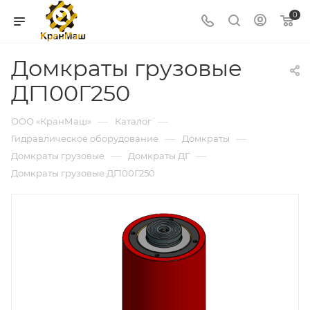
0
Домкраты грузовые
ДГ100Г250
—
—
ООО «КранМаш»
Каталог
—
—
Гидравлическое оборудование
Домкраты
—
—
Домкраты грузовые
Домкраты ДГ
Домкраты грузовые ДГ100Г250