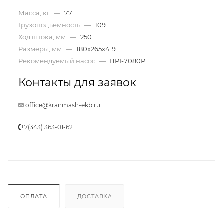
Масса, кг
—
77
Грузоподъемность
—
109
Ход штока, мм
—
250
Размеры, мм
—
180x265x419
Рекомендуемый насос
—
НРГ-7080Р
Контакты для заявок
office@kranmash-ekb.ru
+7(343) 363-01-62
ОПЛАТА
ДОСТАВКА