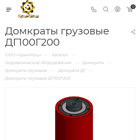
0
Домкраты грузовые
ДГ100Г200
—
—
ООО «КранМаш»
Каталог
—
—
Гидравлическое оборудование
Домкраты
—
—
Домкраты грузовые
Домкраты ДГ
Домкраты грузовые ДГ100Г200