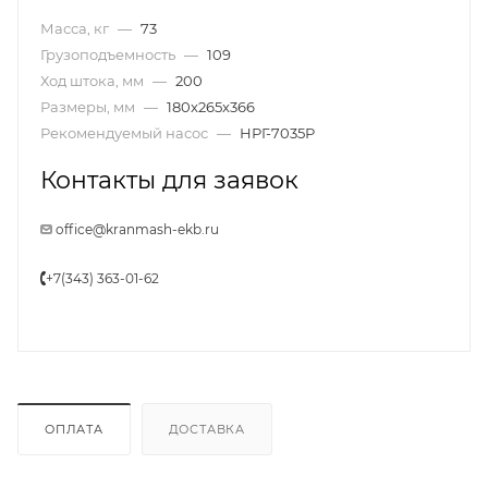
Масса, кг
—
73
Грузоподъемность
—
109
Ход штока, мм
—
200
Размеры, мм
—
180x265x366
Рекомендуемый насос
—
НРГ-7035Р
Контакты для заявок
office@kranmash-ekb.ru
+7(343) 363-01-62
ОПЛАТА
ДОСТАВКА