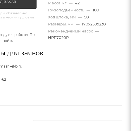
Д ЗАКАЗ
Масса, кг
—
42
Грузоподъемность
—
109
ры обязательно
Ход штока, мм
—
50
и и уточнят условия
Размеры, мм
—
170х250x230
Рекомендуемый насос
—
ведутся работы. По
НРГ-7020Р
очняйте
ы для заявок
nmash-ekb.ru
1-62