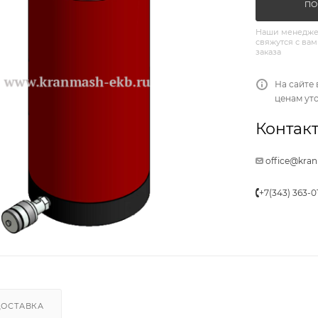
ПО
Наши менедже
свяжутся с вам
заказа
На сайте 
ценам ут
Контакт
office@kra
+7(343) 363-0
ДОСТАВКА