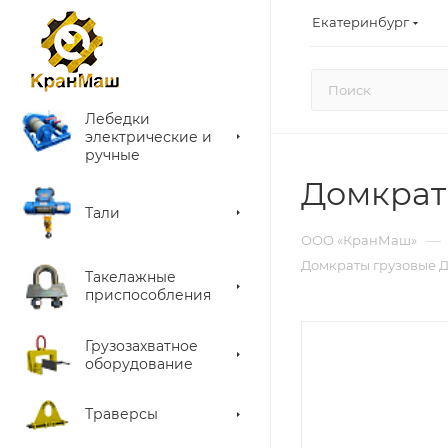
Екатеринбург
Лебедки
электрические и
ручные
Домкрат
Тали
—
ООО «КранМаш»
Домкраты грузовые Д
Такелажные
приспособления
Грузозахватное
оборудование
Траверсы