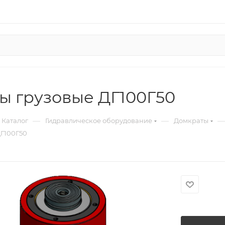
ы грузовые ДГ100Г50
—
—
—
Каталог
Гидравлическое оборудование
Домкраты
Г100Г50