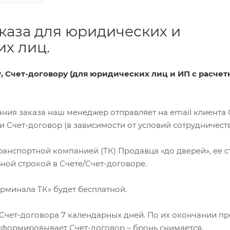
каза для юридических и
х лиц.
ту, Счет-договору (для юридических лиц и ИП с расче
ования заказа наш менеджер отправляет на email клиента 
Счет-договор (в зависимости от условий сотрудничеств
 транспортной компанией (ТК) Продавца «до дверей», ее 
ной строкой в Счете/Счет-договоре.
терминала ТК» будет бесплатной.
я Счет-договора 7 календарных дней. По их окончании п
сформировывает Счет-договор – бронь снимается.