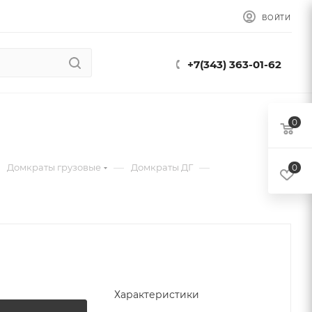
ВОЙТИ
+7(343) 363-01-62
0
—
—
Домкраты грузовые
Домкраты ДГ
0
Характеристики