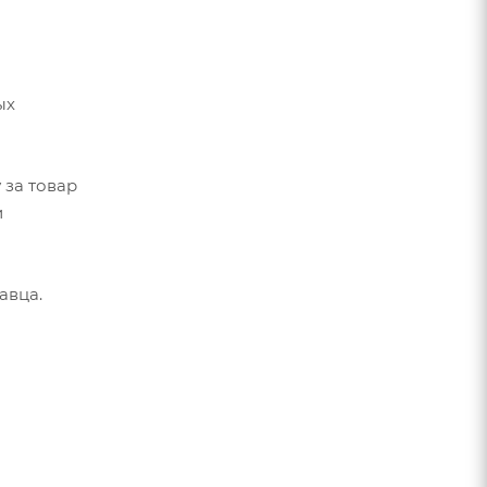
ых
 за товар
и
авца.