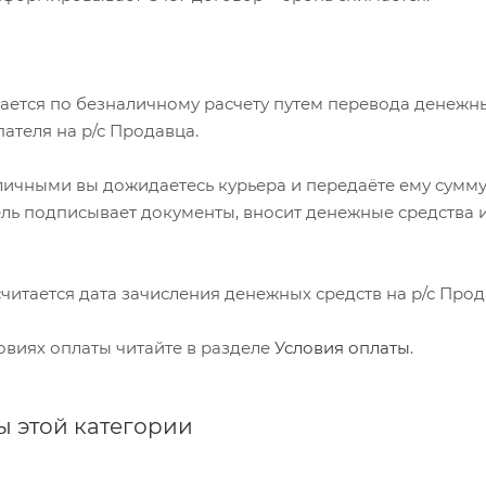
мается по безналичному расчету путем перевода денежн
пателя на р/с Продавца.
аличными вы дожидаетесь курьера и передаёте ему сумму
ель подписывает документы, вносит денежные средства 
 считается дата зачисления денежных средств на р/с Прод
овиях оплаты читайте в разделе
Условия оплаты
.
ы этой категории