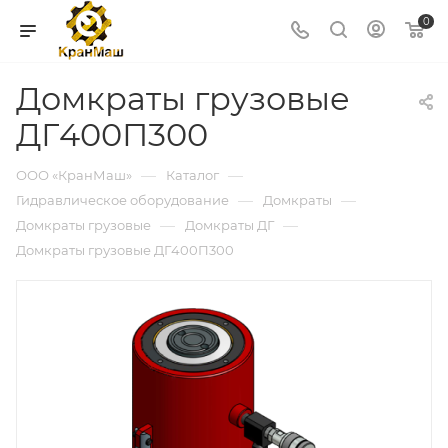
0
Домкраты грузовые
ДГ400П300
—
—
ООО «КранМаш»
Каталог
—
—
Гидравлическое оборудование
Домкраты
—
—
Домкраты грузовые
Домкраты ДГ
Домкраты грузовые ДГ400П300