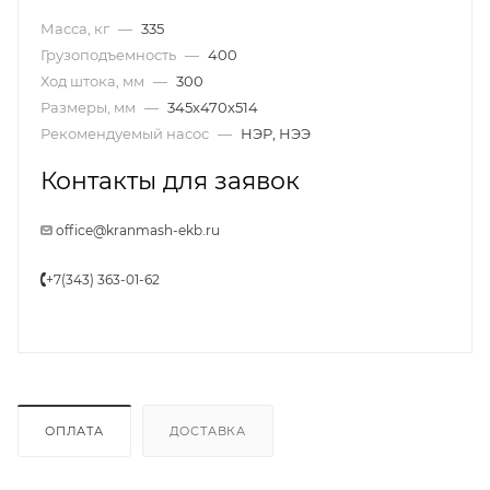
Масса, кг
—
335
Грузоподъемность
—
400
Ход штока, мм
—
300
Размеры, мм
—
345x470x514
Рекомендуемый насос
—
НЭР, НЭЭ
Контакты для заявок
office@kranmash-ekb.ru
+7(343) 363-01-62
ОПЛАТА
ДОСТАВКА