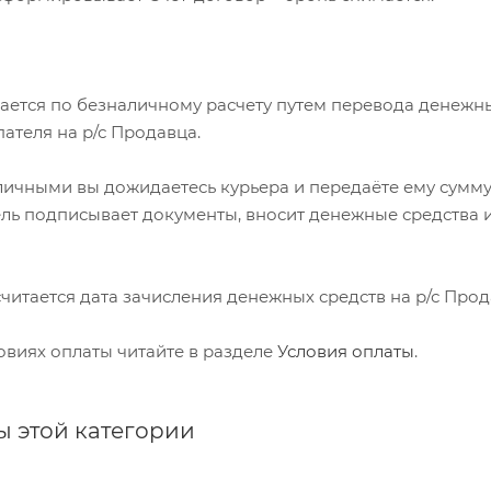
мается по безналичному расчету путем перевода денежн
пателя на р/с Продавца.
аличными вы дожидаетесь курьера и передаёте ему сумму
ель подписывает документы, вносит денежные средства 
 считается дата зачисления денежных средств на р/с Прод
овиях оплаты читайте в разделе
Условия оплаты
.
ы этой категории