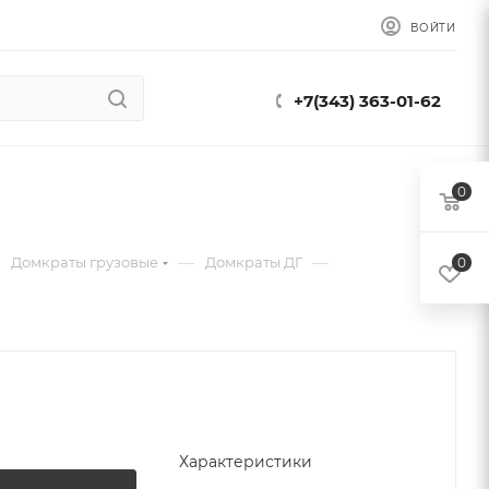
ВОЙТИ
+7(343) 363-01-62
0
—
—
Домкраты грузовые
Домкраты ДГ
0
Характеристики