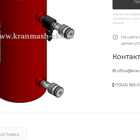
ПО
Наши менедже
свяжутся с вам
заказа
На сайте 
ценам ут
Контакт
office@kra
+7(343) 363-0
ДОСТАВКА