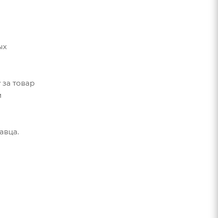
ых
 за товар
и
авца.