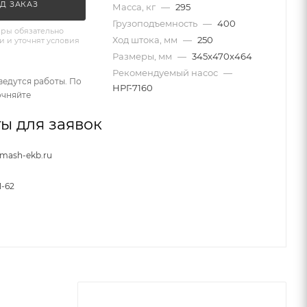
Д ЗАКАЗ
Масса, кг
—
295
Грузоподъемность
—
400
ры обязательно
Ход штока, мм
—
250
и и уточнят условия
Размеры, мм
—
345x470x464
Рекомендуемый насос
—
ведутся работы. По
НРГ-7160
очняйте
ы для заявок
nmash-ekb.ru
1-62