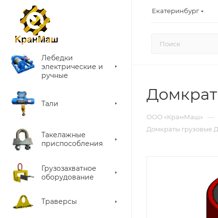
Екатеринбург
Лебедки
электрические и
ручные
Домкрат
Тали
—
ООО «КранМаш»
Домкраты грузовые 
Такелажные
приспособления
Грузозахватное
оборудование
Траверсы