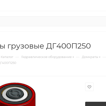
ы грузовые ДГ400П250
—
—
—
Каталог
Гидравлическое оборудование
Домкраты
ДГ400П250