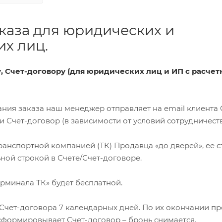
каза для юридических и
х лиц.
ту, Счет-договору (для юридических лиц и ИП с расче
ования заказа наш менеджер отправляет на email клиента 
Счет-договор (в зависимости от условий сотрудничеств
 транспортной компанией (ТК) Продавца «до дверей», ее 
ной строкой в Счете/Счет-договоре.
терминала ТК» будет бесплатной.
я Счет-договора 7 календарных дней. По их окончании п
сформировывает Счет-договор – бронь снимается.