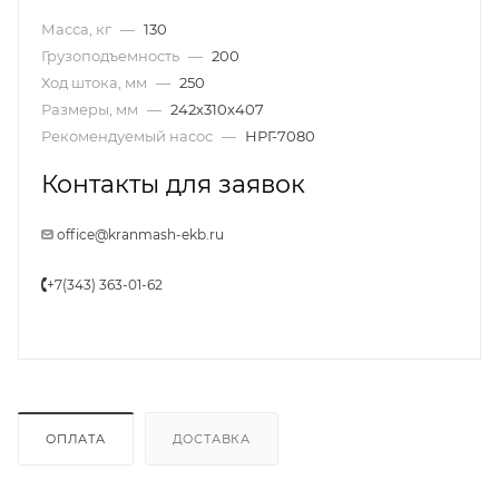
Масса, кг
—
130
Грузоподъемность
—
200
Ход штока, мм
—
250
Размеры, мм
—
242x310x407
Рекомендуемый насос
—
НРГ-7080
Контакты для заявок
office@kranmash-ekb.ru
+7(343) 363-01-62
ОПЛАТА
ДОСТАВКА