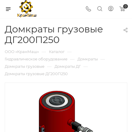
0
Домкраты грузовые
ДГ200П250
—
—
ООО «КранМаш»
Каталог
—
—
Гидравлическое оборудование
Домкраты
—
—
Домкраты грузовые
Домкраты ДГ
Домкраты грузовые ДГ200П250