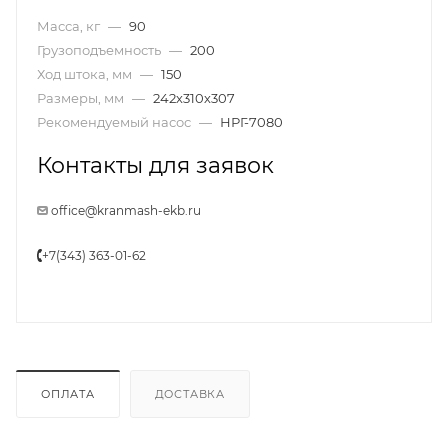
Масса, кг
—
90
Грузоподъемность
—
200
Ход штока, мм
—
150
Размеры, мм
—
242х310х307
Рекомендуемый насос
—
НРГ-7080
Контакты для заявок
office@kranmash-ekb.ru
+7(343) 363-01-62
ОПЛАТА
ДОСТАВКА