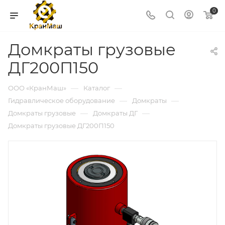
0
Домкраты грузовые
ДГ200П150
—
—
ООО «КранМаш»
Каталог
—
—
Гидравлическое оборудование
Домкраты
—
—
Домкраты грузовые
Домкраты ДГ
Домкраты грузовые ДГ200П150