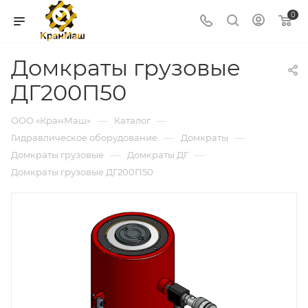
0
Домкраты грузовые
ДГ200П50
—
—
ООО «КранМаш»
Каталог
—
—
Гидравлическое оборудование
Домкраты
—
—
Домкраты грузовые
Домкраты ДГ
Домкраты грузовые ДГ200П50