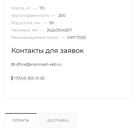
Масса, кг
—
70
Грузоподъемность
—
200
Ход штока, мм
—
50
Размеры, мм
—
242х310х207
Рекомендуемый насос
—
НРГ-7020
Контакты для заявок
office@kranmash-ekb.ru
+7(343) 363-01-62
ОПЛАТА
ДОСТАВКА