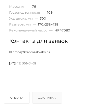
Масса, кг
—
76
Грузоподъемность
—
109
Ход штока, мм
—
300
Размеры, мм
—
170х238х438
Рекомендуемый насос
—
НРГ-7080
Контакты для заявок
office@kranmash-ekb.ru
+7(343) 363-01-62
ОПЛАТА
ДОСТАВКА