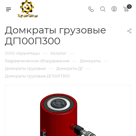
0
Домкраты грузовые
ДГ100П300
—
—
ООО «КранМаш»
Каталог
—
—
Гидравлическое оборудование
Домкраты
—
—
Домкраты грузовые
Домкраты ДГ
Домкраты грузовые ДГ100П300