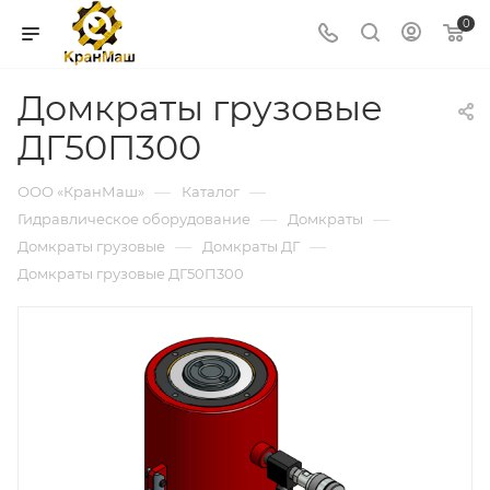
0
Домкраты грузовые
ДГ50П300
—
—
ООО «КранМаш»
Каталог
—
—
Гидравлическое оборудование
Домкраты
—
—
Домкраты грузовые
Домкраты ДГ
Домкраты грузовые ДГ50П300