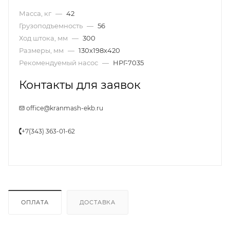
Масса, кг
—
42
Грузоподъемность
—
56
Ход штока, мм
—
300
Размеры, мм
—
130х198х420
Рекомендуемый насос
—
НРГ-7035
Контакты для заявок
office@kranmash-ekb.ru
+7(343) 363-01-62
ОПЛАТА
ДОСТАВКА