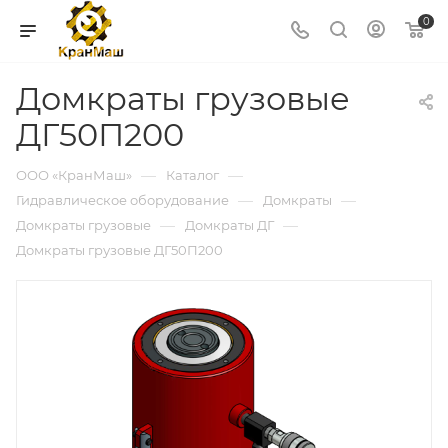
0
Домкраты грузовые
ДГ50П200
—
—
ООО «КранМаш»
Каталог
—
—
Гидравлическое оборудование
Домкраты
—
—
Домкраты грузовые
Домкраты ДГ
Домкраты грузовые ДГ50П200