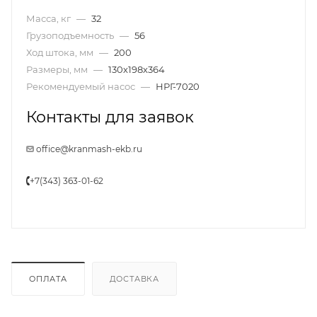
Масса, кг
—
32
Грузоподъемность
—
56
Ход штока, мм
—
200
Размеры, мм
—
130х198х364
Рекомендуемый насос
—
НРГ-7020
Контакты для заявок
office@kranmash-ekb.ru
+7(343) 363-01-62
ОПЛАТА
ДОСТАВКА