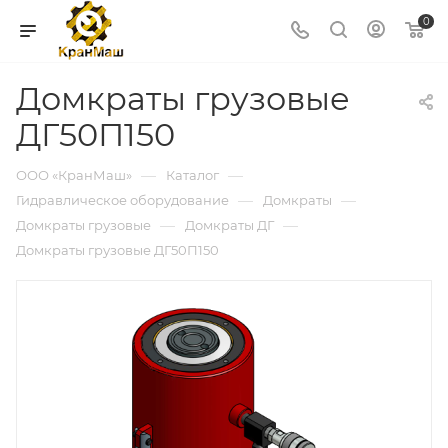
0
Домкраты грузовые
ДГ50П150
—
—
ООО «КранМаш»
Каталог
—
—
Гидравлическое оборудование
Домкраты
—
—
Домкраты грузовые
Домкраты ДГ
Домкраты грузовые ДГ50П150