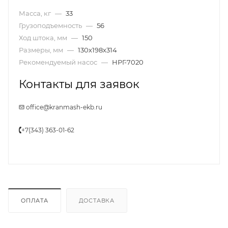
Масса, кг
—
33
Грузоподъемность
—
56
Ход штока, мм
—
150
Размеры, мм
—
130х198х314
Рекомендуемый насос
—
НРГ-7020
Контакты для заявок
office@kranmash-ekb.ru
+7(343) 363-01-62
ОПЛАТА
ДОСТАВКА