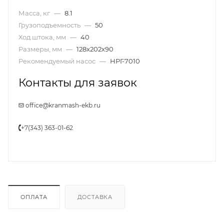
Масса, кг
—
8.1
Грузоподъемность
—
50
Ход штока, мм
—
40
Размеры, мм
—
128x202x90
Рекомендуемый насос
—
НРГ-7010
Контакты для заявок
office@kranmash-ekb.ru
+7(343) 363-01-62
ОПЛАТА
ДОСТАВКА