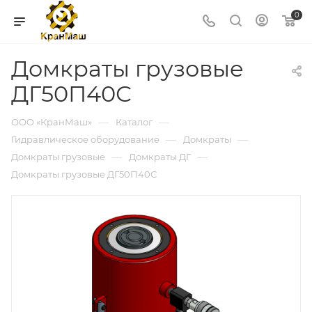
0
Домкраты грузовые
ДГ50П40С
—
—
ООО «КранМаш»
Каталог
—
—
Гидравлическое оборудование
Домкраты
—
—
Домкраты грузовые
Домкраты ДГ
Домкраты грузовые ДГ50П40С