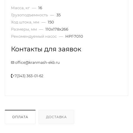
Масса, кг
—
16
Грузоподъемность
—
35
Ход штока, мм
—
150
Размеры, мм
—
110х178х266
Рекомендуемый насос
—
НРГ-7010
Контакты для заявок
office@kranmash-ekb.ru
+7(343) 363-01-62
ОПЛАТА
ДОСТАВКА