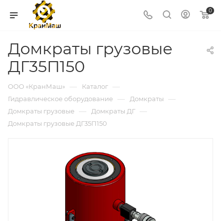
0
Домкраты грузовые
ДГ35П150
—
—
ООО «КранМаш»
Каталог
—
—
Гидравлическое оборудование
Домкраты
—
—
Домкраты грузовые
Домкраты ДГ
Домкраты грузовые ДГ35П150