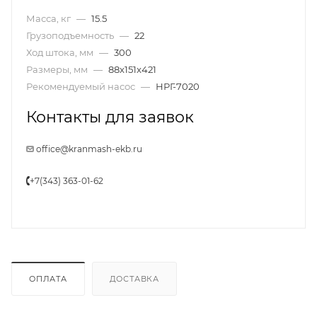
Масса, кг
—
15.5
Грузоподъемность
—
22
Ход штока, мм
—
300
Размеры, мм
—
88x151x421
Рекомендуемый насос
—
НРГ-7020
Контакты для заявок
office@kranmash-ekb.ru
+7(343) 363-01-62
ОПЛАТА
ДОСТАВКА