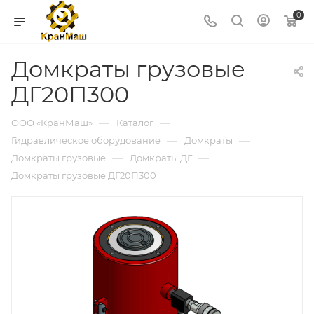
0
Домкраты грузовые
ДГ20П300
—
—
ООО «КранМаш»
Каталог
—
—
Гидравлическое оборудование
Домкраты
—
—
Домкраты грузовые
Домкраты ДГ
Домкраты грузовые ДГ20П300