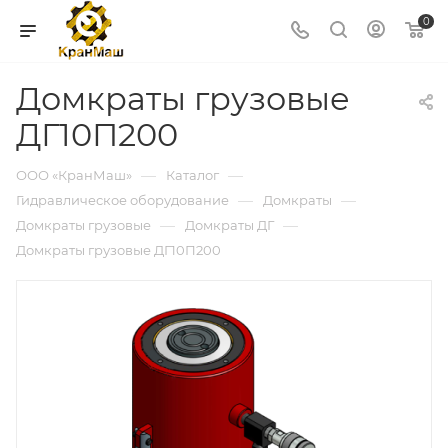
0
Домкраты грузовые
ДГ10П200
—
—
ООО «КранМаш»
Каталог
—
—
Гидравлическое оборудование
Домкраты
—
—
Домкраты грузовые
Домкраты ДГ
Домкраты грузовые ДГ10П200