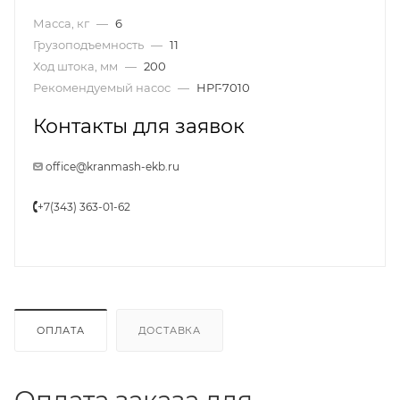
Масса, кг
—
6
Грузоподъемность
—
11
Ход штока, мм
—
200
Рекомендуемый насос
—
НРГ-7010
Контакты для заявок
office@kranmash-ekb.ru
+7(343) 363-01-62
ОПЛАТА
ДОСТАВКА
Оплата заказа для